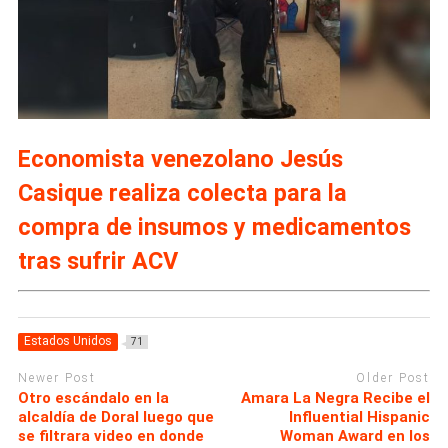
Economista venezolano Jesús
Casique realiza colecta para la
compra de insumos y medicamentos
tras sufrir ACV
Estados Unidos
71
Newer Post
Older Post
Otro escándalo en la
Amara La Negra Recibe el
alcaldía de Doral luego que
Influential Hispanic
se filtrara video en donde
Woman Award en los