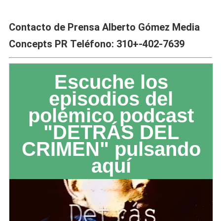
Contacto de Prensa
Alberto Gómez
Media
Concepts PR
Teléfono: 310+-402-7639
Escuche los
episodios del
polémico podcast
"DETRÁS DEL
CRIMEN" pulsando
aquí