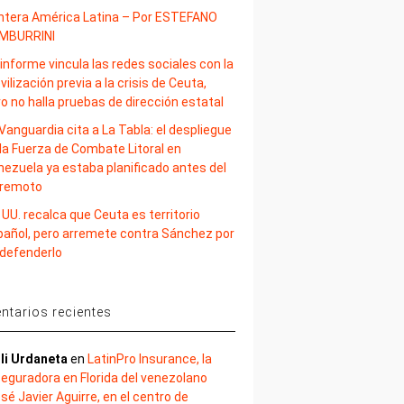
ntera América Latina – Por ESTEFANO
MBURRINI
informe vincula las redes sociales con la
ilización previa a la crisis de Ceuta,
o no halla pruebas de dirección estatal
Vanguardia cita a La Tabla: el despliegue
la Fuerza de Combate Litoral en
nezuela ya estaba planificado antes del
rremoto
 UU. recalca que Ceuta es territorio
pañol, pero arremete contra Sánchez por
 defenderlo
tarios recientes
li Urdaneta
en
LatinPro Insurance, la
eguradora en Florida del venezolano
sé Javier Aguirre, en el centro de