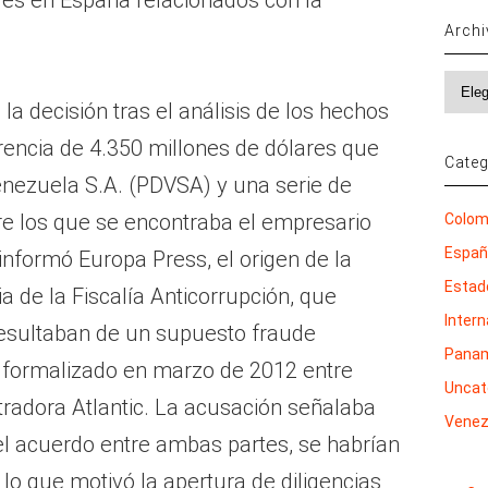
Arch
Archi
a decisión tras el análisis de los hechos
rencia de 4.350 millones de dólares que
Categ
enezuela S.A. (PDVSA) y una serie de
e los que se encontraba el empresario
Colom
Espa
nformó Europa Press, el origen de la
Estad
a de la Fiscalía Anticorrupción, que
Inter
resultaban de un supuesto fraude
Pana
 formalizado en marzo de 2012 entre
Uncat
adora Atlantic. La acusación señalaba
Venez
l acuerdo entre ambas partes, se habrían
, lo que motivó la apertura de diligencias