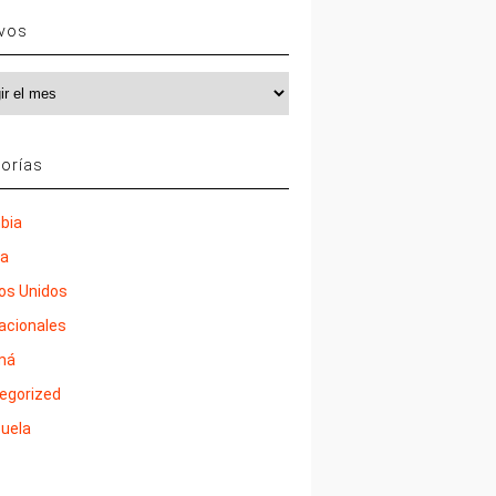
ivos
vos
orías
bia
ña
os Unidos
nacionales
má
egorized
uela