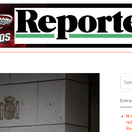
Entra
Ni 
re
Ro