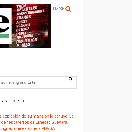
SEARCH
das recientes
la explosión de su mansión lo detuvo: La
d de testaferros de Ernesto Guevara
dríguez que exprime a PDVSA