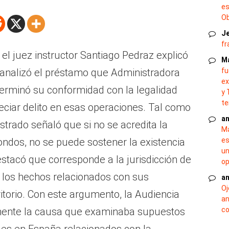
es
O
J
fr
 el juez instructor Santiago Pedraz explicó
M
a analizó el préstamo que Administradora
fu
ex
terminó su conformidad con la legalidad
y 
te
eciar delito en esas operaciones. Tal como
an
strado señaló que si no se acredita la
Ma
fondos, no se puede sostener la existencia
es
un
estacó que corresponde a la jurisdicción de
op
r los hechos relacionados con sus
an
Oj
ritorio. Con este argumento, la Audiencia
an
lmente la causa que examinaba supuestos
co
les en España relacionados con la