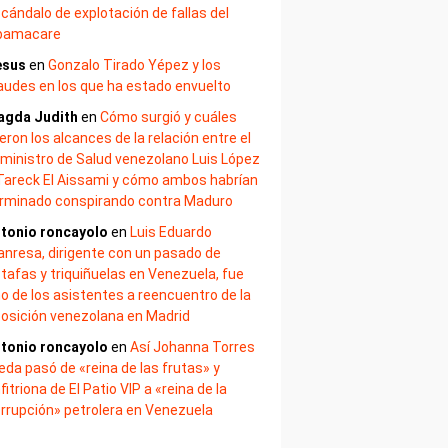
cándalo de explotación de fallas del
bamacare
esus
en
Gonzalo Tirado Yépez y los
audes en los que ha estado envuelto
agda Judith
en
Cómo surgió y cuáles
eron los alcances de la relación entre el
ministro de Salud venezolano Luis López
Tareck El Aissami y cómo ambos habrían
rminado conspirando contra Maduro
tonio roncayolo
en
Luis Eduardo
nresa, dirigente con un pasado de
tafas y triquiñuelas en Venezuela, fue
o de los asistentes a reencuentro de la
osición venezolana en Madrid
tonio roncayolo
en
Así Johanna Torres
eda pasó de «reina de las frutas» y
fitriona de El Patio VIP a «reina de la
rrupción» petrolera en Venezuela