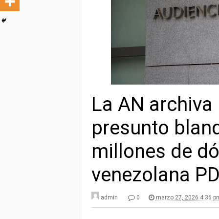
La AN archiva 
presunto blan
millones de dó
venezolana P
admin
0
marzo 27, 2026 4:36 p