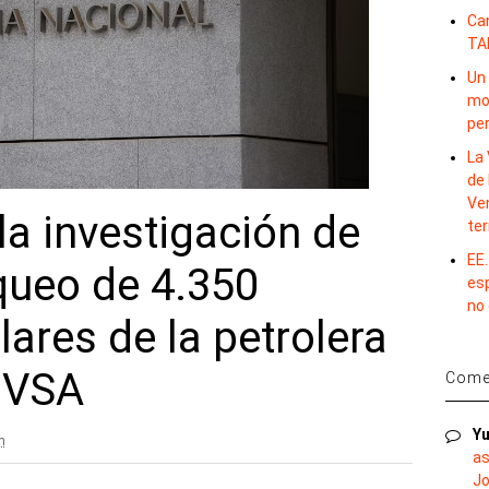
Ca
TA
Un 
mov
per
La 
de 
Ve
la investigación de
te
EE.
queo de 4.350
es
no
lares de la petrolera
DVSA
Comen
Yu
m
as
Jo