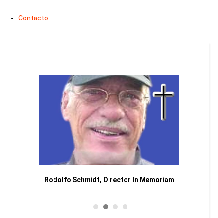
Contacto
Man
or
Rodolfo Schmidt, Director In Memoriam