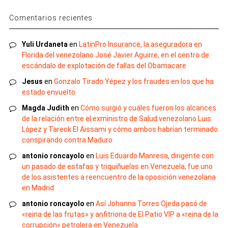
Comentarios recientes
Yuli Urdaneta
en
LatinPro Insurance, la aseguradora en
Florida del venezolano José Javier Aguirre, en el centro de
escándalo de explotación de fallas del Obamacare
Jesus
en
Gonzalo Tirado Yépez y los fraudes en los que ha
estado envuelto
Magda Judith
en
Cómo surgió y cuáles fueron los alcances
de la relación entre el exministro de Salud venezolano Luis
López y Tareck El Aissami y cómo ambos habrían terminado
conspirando contra Maduro
antonio roncayolo
en
Luis Eduardo Manresa, dirigente con
un pasado de estafas y triquiñuelas en Venezuela, fue uno
de los asistentes a reencuentro de la oposición venezolana
en Madrid
antonio roncayolo
en
Así Johanna Torres Ojeda pasó de
«reina de las frutas» y anfitriona de El Patio VIP a «reina de la
corrupción» petrolera en Venezuela