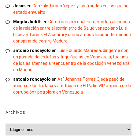
Jesus
en
Gonzalo Tirado Yépez y los fraudes en los que ha
estado envuelto
Magda Judith
en
Cómo surgió y cuáles fueron los alcances
de la relación entre el exministro de Salud venezolano Luis
López y Tareck El Aissami y cómo ambos habrían terminado
conspirando contra Maduro
antonio roncayolo
en
Luis Eduardo Manresa, dirigente con
un pasado de estafas y triquiñuelas en Venezuela, fue uno
de los asistentes a reencuentro de la oposición venezolana
en Madrid
antonio roncayolo
en
Así Johanna Torres Ojeda pasó de
«reina de las frutas» y anfitriona de El Patio VIP a «reina de la
corrupción» petrolera en Venezuela
Archivos
Archivos