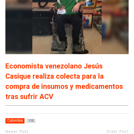
Economista venezolano Jesús
Casique realiza colecta para la
compra de insumos y medicamentos
tras sufrir ACV
Colombia
115
Newer Post
Older Post