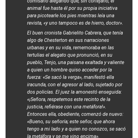
comisario alegando que, sin cortejarlo, el
animal fue hasta él por su propia iniciativa
para picotearle los pies mientras leía una
revista, «y uno tampoco es de hierro, doctor».
El buen cronista Gabrielito Cabrera, que tenía
algo de Chesterton en sus narraciones
urbanas y en su vida, rememoraba en las
tertulias el alegato que pronunció, en su
pueblo, Tenjo, una paisana exaltada y valiente
a quien un hombre quiso acceder por la
fuerza: «Se sacó la verga», manifestó ella
iracunda, con el agresor al lado, sujetado por
dos policías. El juez la amonestó enseguida:
«¡Señora, respetemos este recinto de la
justicia, refiérase con una metáfora!».
Entonces ella, obediente, comenzó de nuevo:
«Bueno, su señoría; este señor, que ahora
tengo a mi lado y a quien no conozco, se sacó
la metáfora y se me vino encima».