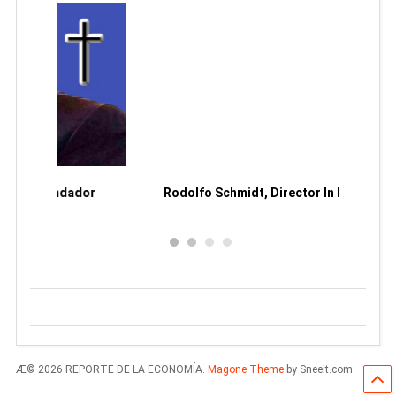
Man
or
Rodolfo Schmidt, Director In Memoriam
Æ© 2026 REPORTE DE LA ECONOMÍA.
Magone Theme
by Sneeit.com