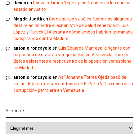
Jesus
en
Gonzalo Tirado Yépez y los fraudes en los que ha
estado envuelto
Magda Judith
en
Cómo surgió y cuáles fueron los alcances
de la relación entre el exministro de Salud venezolano Luis
López y Tareck El Aissami y cómo ambos habrían terminado
conspirando contra Maduro
antonio roncayolo
en
Luis Eduardo Manresa, dirigente con
un pasado de estafas y triquiñuelas en Venezuela, fue uno
de los asistentes a reencuentro de la oposición venezolana
en Madrid
antonio roncayolo
en
Así Johanna Torres Ojeda pasó de
«reina de las frutas» y anfitriona de El Patio VIP a «reina de la
corrupción» petrolera en Venezuela
Archivos
Archivos