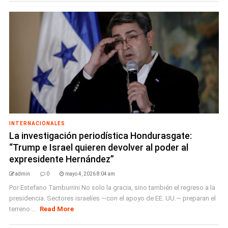
INTERNACIONALES
La investigación periodística Hondurasgate:
“Trump e Israel quieren devolver al poder al
expresidente Hernández”
admin
0
mayo 4, 2026 8:04 am
Por Estefano Tamburrini No solo la gracia, sino también el regreso a la
presidencia. Sectores israelíes —con el apoyo de EE. UU.— preparan el
terreno ...
Read More