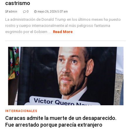
castrismo
admin
0
mayo 26, 2026 5:07 am
La administración de Donald Trump en los últimos meses ha puesto
rostro y cuerpo internacionalmente al más peligroso fantasma
esgrimido por el Gobiern ...
Read More
INTERNACIONALES
Caracas admite la muerte de un desaparecido.
Fue arrestado porque parecía extranjero