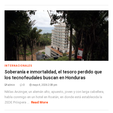
INTERNACIONALES
Soberanía e inmortalidad, el tesoro perdido que
los tecnofeudales buscan en Honduras
admin
0
mayo 4, 2026 2:08 pm
Niklas Anzinger, un alemán alto, apuesto, joven y con larga cabellera,
habla conmigo en un hotel en Roatán, en donde está establecida la
ZEDE Próspera ...
Read More