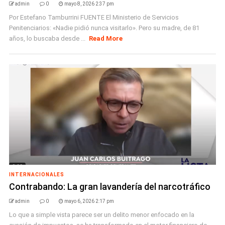
admin
0
mayo 8, 2026 2:37 pm
Por Estefano Tamburrini FUENTE El Ministerio de Servicios
Penitenciarios: «Nadie pidió nunca visitarlo». Pero su madre, de 81
años, lo buscaba desde ...
Read More
INTERNACIONALES
Contrabando: La gran lavandería del narcotráfico
admin
0
mayo 6, 2026 2:17 pm
Lo que a simple vista parece ser un delito menor enfocado en la