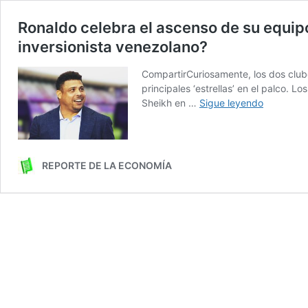
Ronaldo celebra el ascenso de su equipo 
inversionista venezolano?
CompartirCuriosamente, los dos clube
principales ‘estrellas’ en el palco. L
Ronaldo
Sheikh en …
Sigue leyendo
celebra
el
ascenso
de
REPORTE DE LA ECONOMÍA
su
equipo
el
Real
Valladolid
a
la
primera
división
del