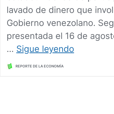
lavado de dinero que invol
Gobierno venezolano. Seg
presentada el 16 de agosto
Por
…
Sigue leyendo
qué
Estados
Unidos
REPORTE DE LA ECONOMÍA
mantiene
la
acusación
contra
el
venezolano
Raúl
Gorrín
Belisario