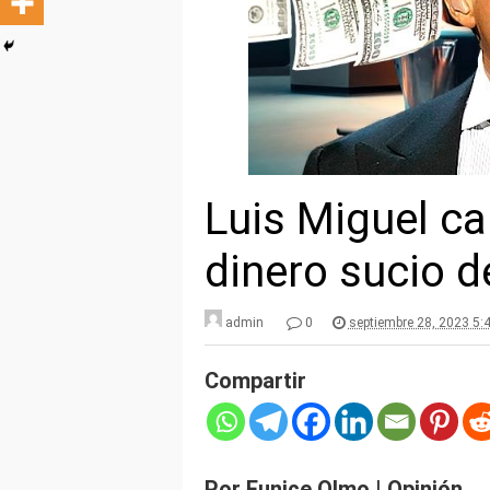
Luis Miguel c
dinero sucio d
admin
0
septiembre 28, 2023 5:
Compartir
Por Eunice Olmo | Opinión