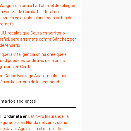
Vanguardia cita a La Tabla: el despliegue
la Fuerza de Combate Litoral en
nezuela ya estaba planificado antes del
rremoto
 UU. recalca que Ceuta es territorio
pañol, pero arremete contra Sánchez por
 defenderlo
 qué la inteligencia china cree que el
sad puede estar detrás de la crisis
gratoria en Ceuta
an Carlos Buitrago Arias impulsa una
ión anticipatoria de la seguridad
tarios recientes
li Urdaneta
en
LatinPro Insurance, la
eguradora en Florida del venezolano
sé Javier Aguirre, en el centro de