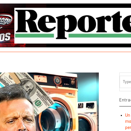
Entra
Un 
mov
per