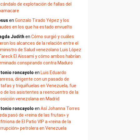
cándalo de explotación de fallas del
bamacare
esus
en
Gonzalo Tirado Yépez y los
audes en los que ha estado envuelto
agda Judith
en
Cómo surgió y cuáles
eron los alcances de la relación entre el
ministro de Salud venezolano Luis López
Tareck El Aissami y cómo ambos habrían
rminado conspirando contra Maduro
tonio roncayolo
en
Luis Eduardo
nresa, dirigente con un pasado de
tafas y triquiñuelas en Venezuela, fue
o de los asistentes a reencuentro de la
osición venezolana en Madrid
tonio roncayolo
en
Así Johanna Torres
eda pasó de «reina de las frutas» y
fitriona de El Patio VIP a «reina de la
rrupción» petrolera en Venezuela