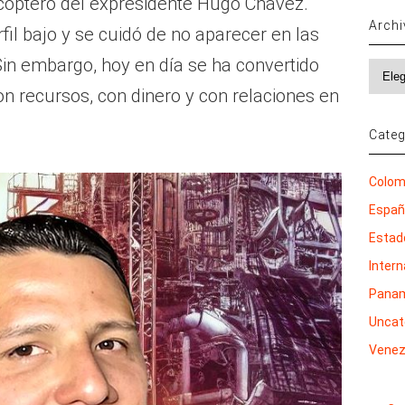
cóptero del expresidente Hugo Chávez.
Arch
il bajo y se cuidó de no aparecer en las
 Sin embargo, hoy en día se ha convertido
Archi
on recursos, con dinero y con relaciones en
Categ
Colom
Espa
Estad
Inter
Pana
Uncat
Venez