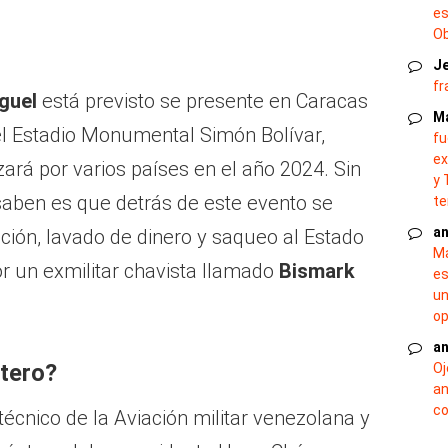
es
O
J
fr
guel
está previsto se presente en Caracas
M
 el Estadio Monumental Simón Bolívar,
fu
ex
zará por varios países en el año 2024. Sin
y 
aben es que detrás de este evento se
te
an
ión, lavado de dinero y saqueo al Estado
Ma
r un exmilitar chavista llamado
Bismark
es
un
op
an
tero?
Oj
an
co
écnico de la Aviación militar venezolana y