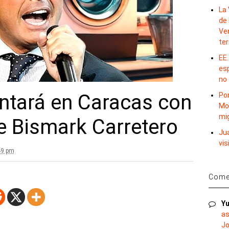
La 
de 
Ve
te
EE.
es
no
antará en Caracas con
Por
Mo
mi
e Bismark Carretero
Ju
vis
49 pm
Comen
Yu
as
Jo