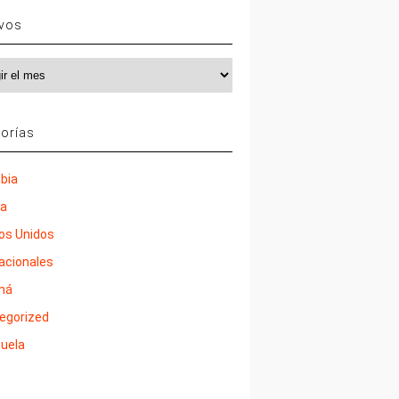
ivos
vos
orías
bia
ña
os Unidos
nacionales
má
egorized
uela