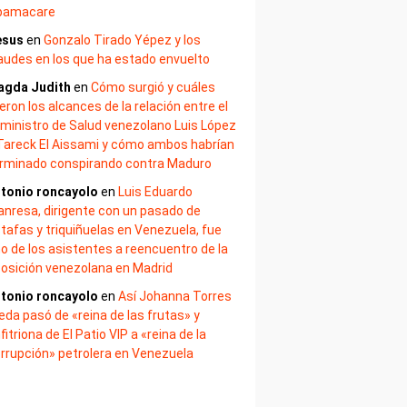
bamacare
esus
en
Gonzalo Tirado Yépez y los
audes en los que ha estado envuelto
agda Judith
en
Cómo surgió y cuáles
eron los alcances de la relación entre el
ministro de Salud venezolano Luis López
Tareck El Aissami y cómo ambos habrían
rminado conspirando contra Maduro
tonio roncayolo
en
Luis Eduardo
nresa, dirigente con un pasado de
tafas y triquiñuelas en Venezuela, fue
o de los asistentes a reencuentro de la
osición venezolana en Madrid
tonio roncayolo
en
Así Johanna Torres
eda pasó de «reina de las frutas» y
fitriona de El Patio VIP a «reina de la
rrupción» petrolera en Venezuela