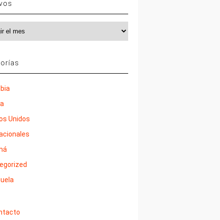
ivos
vos
orías
bia
ña
os Unidos
nacionales
má
egorized
uela
ntacto