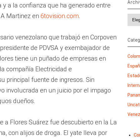
Arch
ra y a la confianza que ha generado entre
o A Martinez en
6tovision.com
.
Archi
sario venezolano que trabajó en Corpoven
Categ
expresidente de PDVSA y exembajador de
Colom
Flores tiene un puñado de empresas en
Espa
a compañía Electricidad e
Estad
u principal fuente de ingresos. Sin
Inter
 involucrada en un juicio por el impago
Pana
iguos dueños.
Uncat
Venez
e a Flores Suárez fue descubierto en la La
 con alijos de droga. El yate lleva por
Co