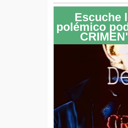
Escuche l
polémico po
CRIMEN"