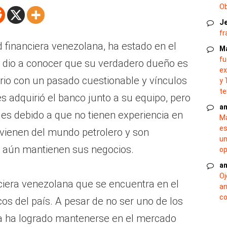
O
J
fr
d financiera venezolana, ha estado en el
M
fu
 dio a conocer que su verdadero dueño es
ex
rio con un pasado cuestionable y vínculos
y 
te
res adquirió el banco junto a su equipo, pero
an
des debido a que no tienen experiencia en
Ma
es
ovienen del mundo petrolero y son
un
e aún mantienen sus negocios.
op
an
Oj
nciera venezolana que se encuentra en el
an
co
os del país. A pesar de no ser uno de los
a ha logrado mantenerse en el mercado