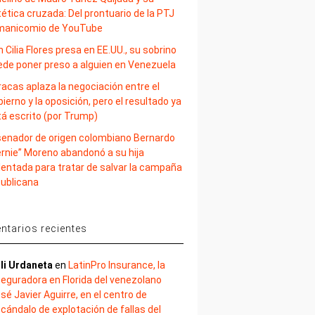
ética cruzada: Del prontuario de la PTJ
 manicomio de YouTube
 Cilia Flores presa en EE.UU., su sobrino
ede poner preso a alguien en Venezuela
acas aplaza la negociación entre el
ierno y la oposición, pero el resultado ya
tá escrito (por Trump)
 senador de origen colombiano Bernardo
ernie” Moreno abandonó a su hija
lentada para tratar de salvar la campaña
publicana
tarios recientes
li Urdaneta
en
LatinPro Insurance, la
eguradora en Florida del venezolano
sé Javier Aguirre, en el centro de
cándalo de explotación de fallas del