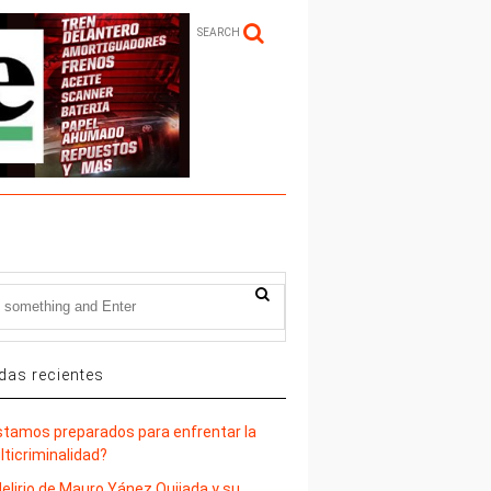
SEARCH
das recientes
stamos preparados para enfrentar la
lticriminalidad?
delirio de Mauro Yánez Quijada y su