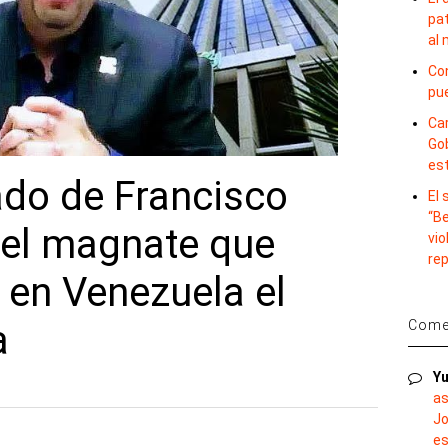
pat
al
Con
pu
Car
Gob
es
ado de Francisco
El
“B
 el magnate que
vio
re
 en Venezuela el
a
Comen
Yu
as
Jo
es