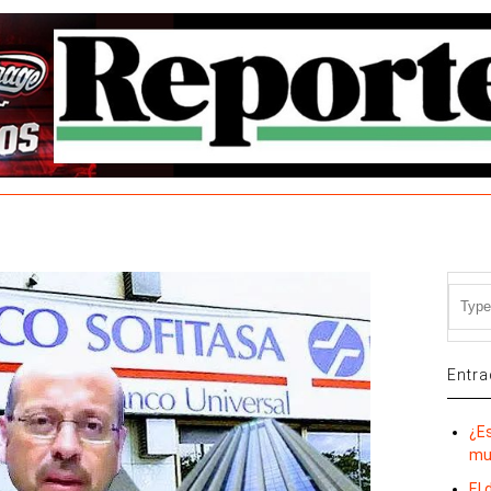
Entra
¿E
mu
El 