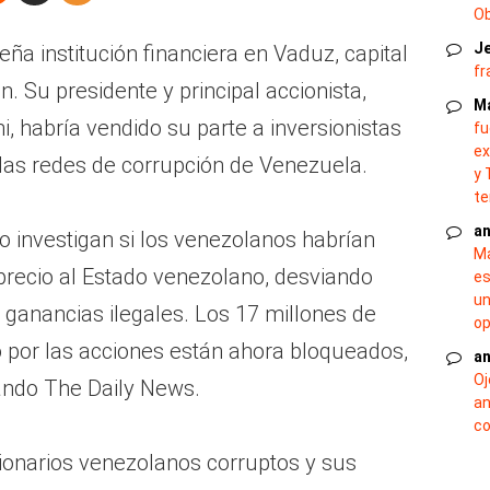
O
J
ña institución financiera en Vaduz, capital
fr
n. Su presidente y principal accionista,
M
habría vendido su parte a inversionistas
fu
ex
las redes de corrupción de Venezuela.
y 
te
an
o investigan si los venezolanos habrían
Ma
recio al Estado venezolano, desviando
es
un
 ganancias ilegales. Los 17 millones de
op
ó por las acciones están ahora bloqueados,
an
Oj
ando The Daily News.
an
co
cionarios venezolanos corruptos y sus