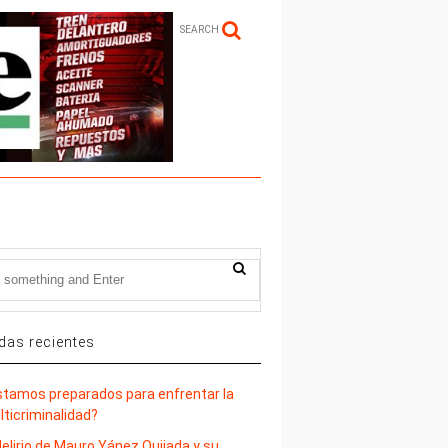
SEARCH
das recientes
stamos preparados para enfrentar la
lticriminalidad?
delirio de Mauro Yánez Quijada y su