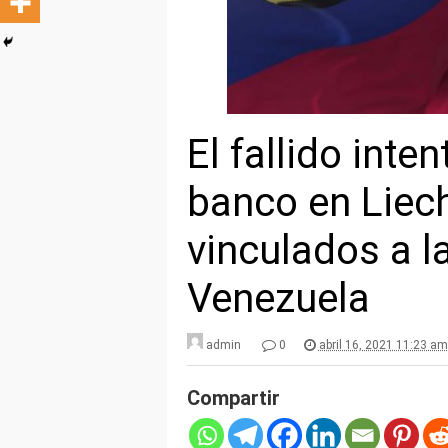
El fallido int
banco en Liec
vinculados a l
Venezuela
admin
0
abril 16, 2021 11:23 am
Compartir