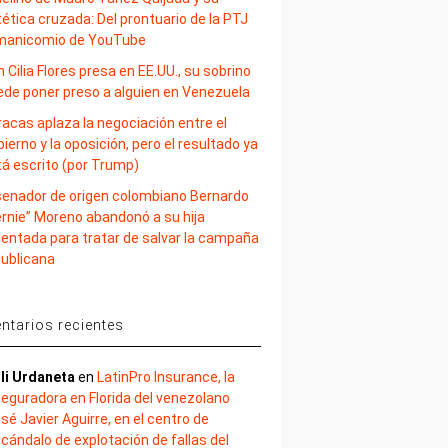
ética cruzada: Del prontuario de la PTJ
 manicomio de YouTube
 Cilia Flores presa en EE.UU., su sobrino
ede poner preso a alguien en Venezuela
acas aplaza la negociación entre el
ierno y la oposición, pero el resultado ya
tá escrito (por Trump)
 senador de origen colombiano Bernardo
ernie” Moreno abandonó a su hija
lentada para tratar de salvar la campaña
publicana
tarios recientes
li Urdaneta
en
LatinPro Insurance, la
eguradora en Florida del venezolano
sé Javier Aguirre, en el centro de
cándalo de explotación de fallas del