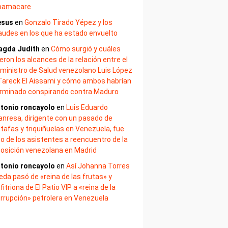
bamacare
esus
en
Gonzalo Tirado Yépez y los
audes en los que ha estado envuelto
agda Judith
en
Cómo surgió y cuáles
eron los alcances de la relación entre el
ministro de Salud venezolano Luis López
Tareck El Aissami y cómo ambos habrían
rminado conspirando contra Maduro
tonio roncayolo
en
Luis Eduardo
nresa, dirigente con un pasado de
tafas y triquiñuelas en Venezuela, fue
o de los asistentes a reencuentro de la
osición venezolana en Madrid
tonio roncayolo
en
Así Johanna Torres
eda pasó de «reina de las frutas» y
fitriona de El Patio VIP a «reina de la
rrupción» petrolera en Venezuela