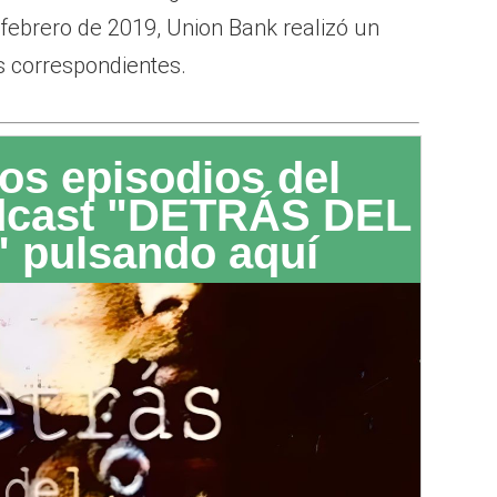
febrero de 2019, Union Bank realizó un
s correspondientes.
os episodios del
dcast "DETRÁS DEL
 pulsando aquí