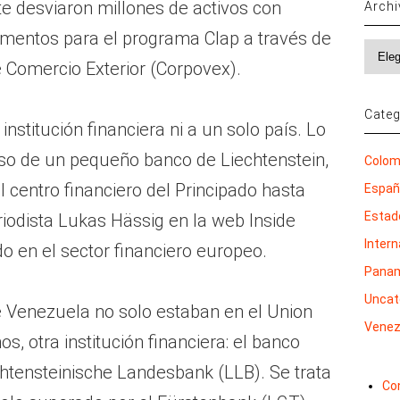
 desviaron millones de activos con
Arch
mentos para el programa Clap a través de
Archi
 Comercio Exterior (Corpovex).
Categ
nstitución financiera ni a un solo país. Lo
aso de un pequeño banco de Liechtenstein,
Colom
al centro financiero del Principado hasta
Espa
Estad
iodista Lukas Hässig en la web Inside
Inter
o en el sector financiero europeo.
Pana
Uncat
e Venezuela no solo estaban en el Union
Venez
s, otra institución financiera: el banco
chtensteinische Landesbank (LLB). Se trata
Co