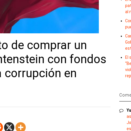
pat
al
Con
pu
Car
ento de comprar un
Gob
es
htenstein con fondos
El
“B
a corrupción en
vio
re
Comen
Yu
as
Jo
es