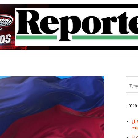
Entra
¿E
mu
El 