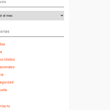
ivos
vos
orías
bia
ña
os Unidos
nacionales
má
egorized
uela
ntacto