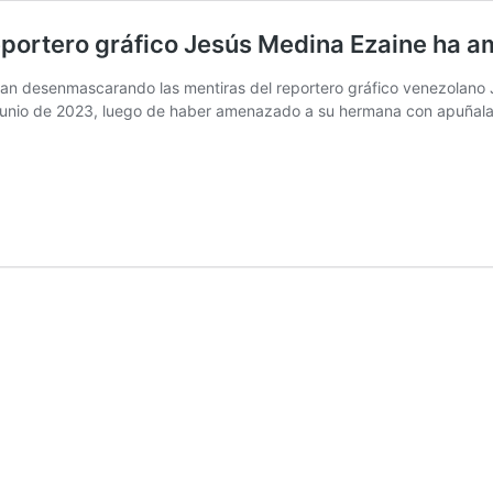
reportero gráfico Jesús Medina Ezaine ha 
úan desenmascarando las mentiras del reportero gráfico venezolano 
junio de 2023, luego de haber amenazado a su hermana con apuñalarl
elaida
aine
ntó
mo
o
portero
áfico
sús
dina
aine
enazado
n
tarla