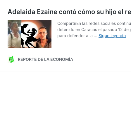
Adelaida Ezaine contó cómo su hijo el 
CompartirEn las redes sociales contin
detenido en Caracas el pasado 12 de 
Ad
para defender a la …
Sigue leyendo
Ez
co
có
REPORTE DE LA ECONOMÍA
su
hij
el
re
gr
Je
Me
Ez
ha
am
co
ma