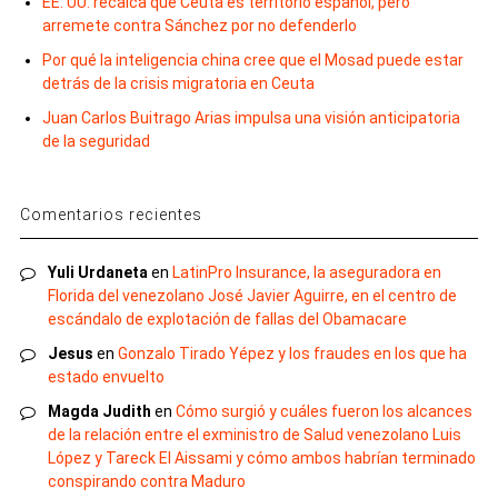
EE. UU. recalca que Ceuta es territorio español, pero
arremete contra Sánchez por no defenderlo
Por qué la inteligencia china cree que el Mosad puede estar
detrás de la crisis migratoria en Ceuta
Juan Carlos Buitrago Arias impulsa una visión anticipatoria
de la seguridad
Comentarios recientes
Yuli Urdaneta
en
LatinPro Insurance, la aseguradora en
Florida del venezolano José Javier Aguirre, en el centro de
escándalo de explotación de fallas del Obamacare
Jesus
en
Gonzalo Tirado Yépez y los fraudes en los que ha
estado envuelto
Magda Judith
en
Cómo surgió y cuáles fueron los alcances
de la relación entre el exministro de Salud venezolano Luis
López y Tareck El Aissami y cómo ambos habrían terminado
conspirando contra Maduro