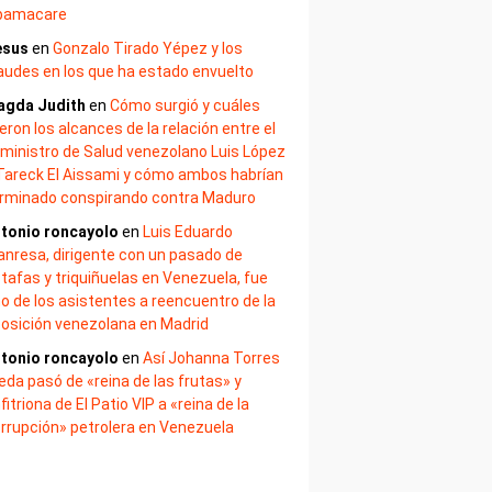
bamacare
esus
en
Gonzalo Tirado Yépez y los
audes en los que ha estado envuelto
agda Judith
en
Cómo surgió y cuáles
eron los alcances de la relación entre el
ministro de Salud venezolano Luis López
Tareck El Aissami y cómo ambos habrían
rminado conspirando contra Maduro
tonio roncayolo
en
Luis Eduardo
nresa, dirigente con un pasado de
tafas y triquiñuelas en Venezuela, fue
o de los asistentes a reencuentro de la
osición venezolana en Madrid
tonio roncayolo
en
Así Johanna Torres
eda pasó de «reina de las frutas» y
fitriona de El Patio VIP a «reina de la
rrupción» petrolera en Venezuela