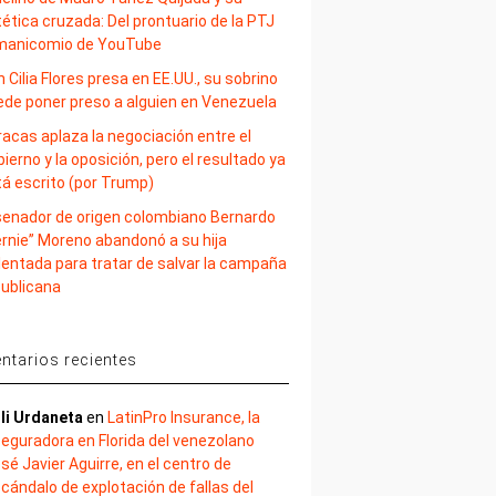
ética cruzada: Del prontuario de la PTJ
 manicomio de YouTube
 Cilia Flores presa en EE.UU., su sobrino
ede poner preso a alguien en Venezuela
acas aplaza la negociación entre el
ierno y la oposición, pero el resultado ya
tá escrito (por Trump)
 senador de origen colombiano Bernardo
ernie” Moreno abandonó a su hija
lentada para tratar de salvar la campaña
publicana
tarios recientes
li Urdaneta
en
LatinPro Insurance, la
eguradora en Florida del venezolano
sé Javier Aguirre, en el centro de
cándalo de explotación de fallas del