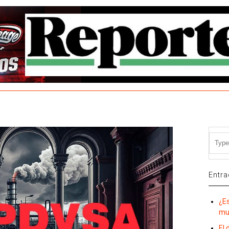
Entra
¿E
mu
El 