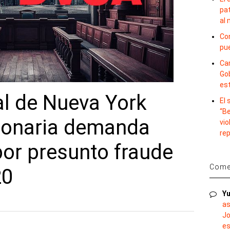
pat
al
Con
pu
Car
Gob
es
al de Nueva York
El
“B
lonaria demanda
vio
re
por presunto fraude
Comen
20
Yu
as
Jo
es