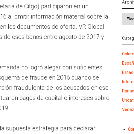
Arch
taria de Citgo) participaron en un
 al omitir información material sobre la
Archi
 en los documentos de oferta. VR Global
es de esos bonos entre agosto de 2017 y
Categ
Colom
Espa
 demanda no logró alegar con suficientes
Estad
 esquema de fraude en 2016 cuando se
Inter
tención fraudulenta de los acusados en ese
Pana
uaron pagos de capital e intereses sobre
Uncat
019.
Venez
la supuesta estrategia para declarar
Co