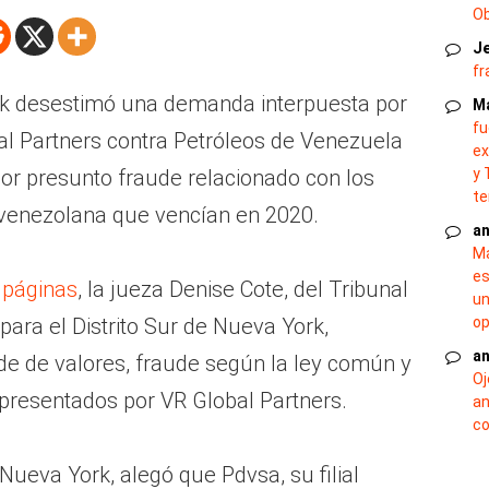
O
J
fr
rk desestimó una demanda interpuesta por
M
fu
al Partners contra Petróleos de Venezuela
ex
 por presunto fraude relacionado con los
y 
te
l venezolana que vencían en 2020.
an
Ma
es
 páginas
, la jueza Denise Cote, del Tribunal
un
para el Distrito Sur de Nueva York,
op
an
de de valores, fraude según la ley común y
Oj
 presentados por VR Global Partners.
an
co
ueva York, alegó que Pdvsa, su filial