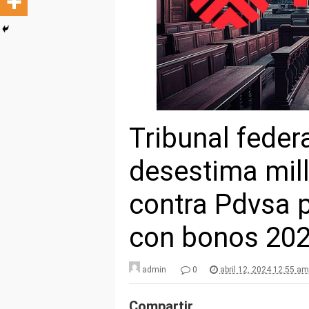
Tribunal feder
desestima mil
contra Pdvsa 
con bonos 20
admin
0
abril 12, 2024 12:55 am
Compartir