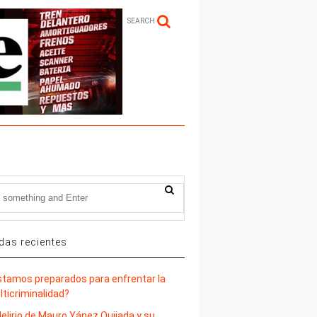
SEARCH
das recientes
stamos preparados para enfrentar la
lticriminalidad?
delirio de Mauro Yánez Quijada y su