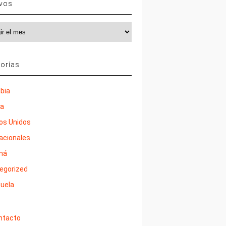
ivos
vos
orías
bia
ña
os Unidos
nacionales
má
egorized
uela
ntacto