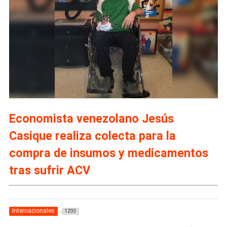
Economista venezolano Jesús
Casique realiza colecta para la
compra de insumos y medicamentos
tras sufrir ACV
Internacionales
1293