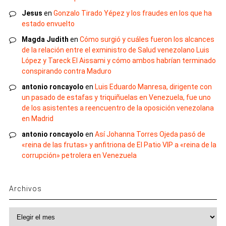
Jesus
en
Gonzalo Tirado Yépez y los fraudes en los que ha
estado envuelto
Magda Judith
en
Cómo surgió y cuáles fueron los alcances
de la relación entre el exministro de Salud venezolano Luis
López y Tareck El Aissami y cómo ambos habrían terminado
conspirando contra Maduro
antonio roncayolo
en
Luis Eduardo Manresa, dirigente con
un pasado de estafas y triquiñuelas en Venezuela, fue uno
de los asistentes a reencuentro de la oposición venezolana
en Madrid
antonio roncayolo
en
Así Johanna Torres Ojeda pasó de
«reina de las frutas» y anfitriona de El Patio VIP a «reina de la
corrupción» petrolera en Venezuela
Archivos
Archivos