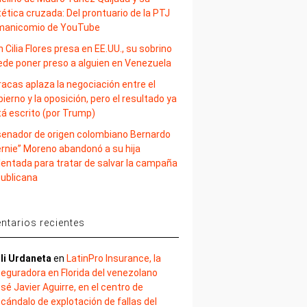
ética cruzada: Del prontuario de la PTJ
 manicomio de YouTube
 Cilia Flores presa en EE.UU., su sobrino
ede poner preso a alguien en Venezuela
acas aplaza la negociación entre el
ierno y la oposición, pero el resultado ya
tá escrito (por Trump)
 senador de origen colombiano Bernardo
ernie” Moreno abandonó a su hija
lentada para tratar de salvar la campaña
publicana
tarios recientes
li Urdaneta
en
LatinPro Insurance, la
eguradora en Florida del venezolano
sé Javier Aguirre, en el centro de
cándalo de explotación de fallas del