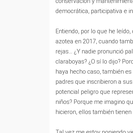
conservación y mantenimiento
democrática, participativa e i
Entiendo, por lo que he leído,
azotea en 2017, cuando tambi
rejas… ¿Y nadie pronunció pa
claraboyas? ¿O sí lo dijo? Porq
haya hecho caso, también es 
padres que inscribieron a sus 
potencial peligro que represe
niños? Porque me imagino que 
hicieron, ellos también tiene
Tal vez me estoy poniendo vi