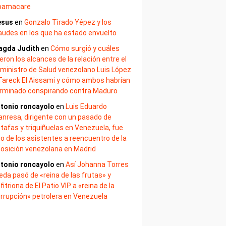
bamacare
esus
en
Gonzalo Tirado Yépez y los
audes en los que ha estado envuelto
agda Judith
en
Cómo surgió y cuáles
eron los alcances de la relación entre el
ministro de Salud venezolano Luis López
Tareck El Aissami y cómo ambos habrían
rminado conspirando contra Maduro
tonio roncayolo
en
Luis Eduardo
nresa, dirigente con un pasado de
tafas y triquiñuelas en Venezuela, fue
o de los asistentes a reencuentro de la
osición venezolana en Madrid
tonio roncayolo
en
Así Johanna Torres
eda pasó de «reina de las frutas» y
fitriona de El Patio VIP a «reina de la
rrupción» petrolera en Venezuela