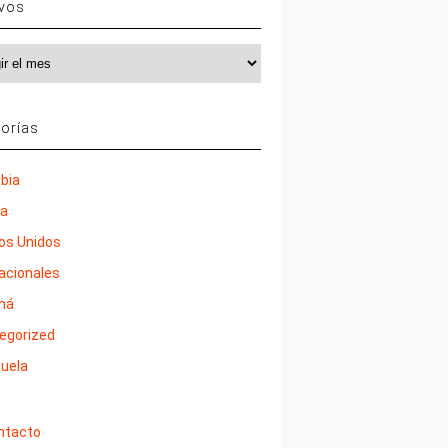
ivos
vos
orías
bia
ña
os Unidos
nacionales
má
egorized
uela
ntacto