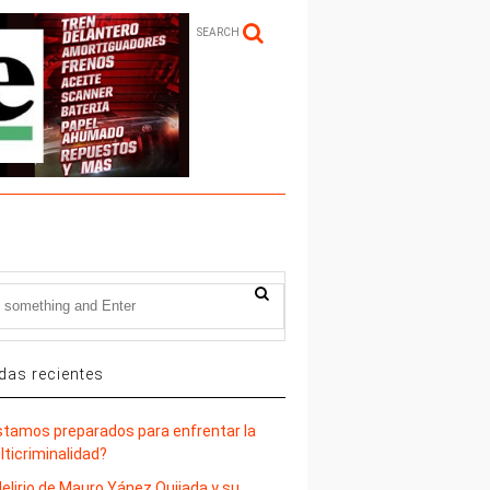
SEARCH
das recientes
stamos preparados para enfrentar la
lticriminalidad?
delirio de Mauro Yánez Quijada y su