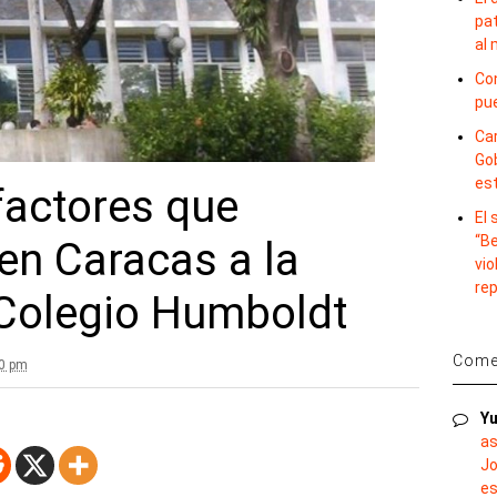
pat
al
Con
pu
Car
Gob
es
factores que
El
“B
en Caracas a la
vio
re
 Colegio Humboldt
Comen
30 pm
Yu
as
Jo
es