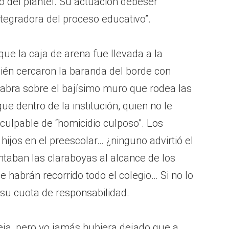
 del plantel. Su actuación debeser
ntegradora del proceso educativo”.
 que la caja de arena fue llevada a la
én cercaron la baranda del borde con
labra sobre el bajísimo muro que rodea las
ue dentro de la institución, quien no le
culpable de “homicidio culposo”. Los
hijos en el preescolar… ¿ninguno advirtió el
ntaban las claraboyas al alcance de los
habrán recorrido todo el colegio… Si no lo
n su cuota de responsabilidad.
eja, pero yo jamás hubiera dejado que a