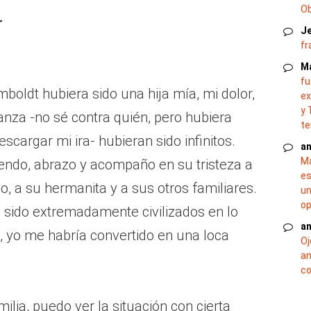
O
r
J
fr
M
fu
mboldt hubiera sido una hija mía, mi dolor,
ex
y 
anza -no sé contra quién, pero hubiera
te
cargar mi ira- hubieran sido infinitos.
an
Ma
endo, abrazo y acompaño en su tristeza a
es
, a su hermanita y a sus otros familiares.
un
op
sido extremadamente civilizados en lo
an
o, yo me habría convertido en una loca
Oj
an
co
lia, puedo ver la situación con cierta