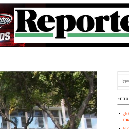
Entra
¿E
mu
El 