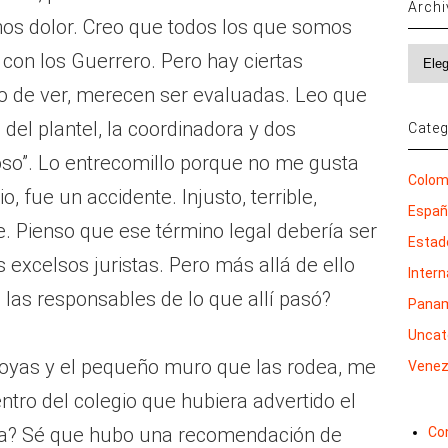
Arch
os dolor. Creo que todos los que somos
Archi
on los Guerrero. Pero hay ciertas
o de ver, merecen ser evaluadas. Leo que
del plantel, la coordinadora y dos
Categ
oso”. Lo entrecomillo porque no me gusta
Colom
, fue un accidente. Injusto, terrible,
Espa
. Pienso que ese término legal debería ser
Estad
excelsos juristas. Pero más allá de ello
Inter
las responsables de lo que allí pasó?
Pana
Uncat
aboyas y el pequeño muro que las rodea, me
Venez
tro del colegio que hubiera advertido el
aba? Sé que hubo una recomendación de
Co