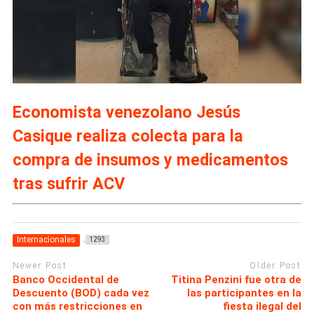
Economista venezolano Jesús
Casique realiza colecta para la
compra de insumos y medicamentos
tras sufrir ACV
Internacionales
1293
Newer Post
Older Post
Banco Occidental de
Titina Penzini fue otra de
Descuento (BOD) cada vez
las participantes en la
con más restricciones en
fiesta ilegal del