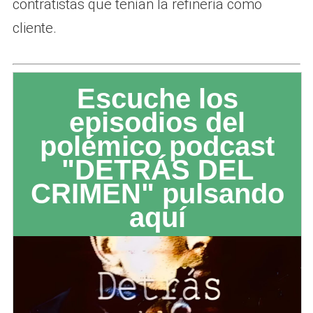
contratistas que tenían la refinería como
cliente.
Escuche los
episodios del
polémico podcast
"DETRÁS DEL
CRIMEN" pulsando
aquí