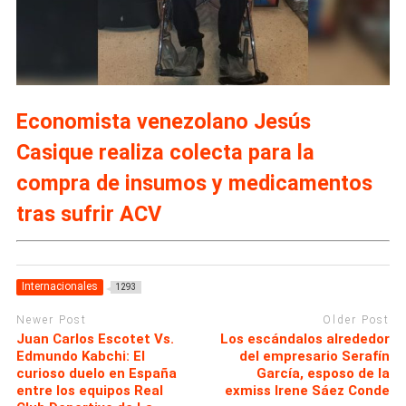
Economista venezolano Jesús
Casique realiza colecta para la
compra de insumos y medicamentos
tras sufrir ACV
Internacionales
1293
Newer Post
Older Post
Juan Carlos Escotet Vs.
Los escándalos alrededor
Edmundo Kabchi: El
del empresario Serafín
curioso duelo en España
García, esposo de la
entre los equipos Real
exmiss Irene Sáez Conde