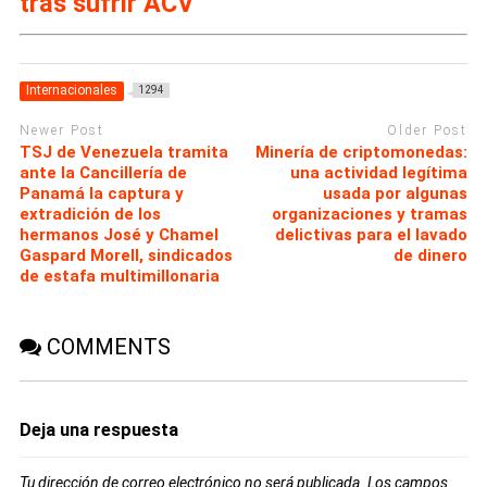
tras sufrir ACV
Internacionales
1294
Newer Post
Older Post
TSJ de Venezuela tramita
Minería de criptomonedas:
ante la Cancillería de
una actividad legítima
Panamá la captura y
usada por algunas
extradición de los
organizaciones y tramas
hermanos José y Chamel
delictivas para el lavado
Gaspard Morell, sindicados
de dinero
de estafa multimillonaria
COMMENTS
Deja una respuesta
Tu dirección de correo electrónico no será publicada.
Los campos