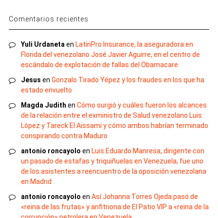
Comentarios recientes
Yuli Urdaneta
en
LatinPro Insurance, la aseguradora en
Florida del venezolano José Javier Aguirre, en el centro de
escándalo de explotación de fallas del Obamacare
Jesus
en
Gonzalo Tirado Yépez y los fraudes en los que ha
estado envuelto
Magda Judith
en
Cómo surgió y cuáles fueron los alcances
de la relación entre el exministro de Salud venezolano Luis
López y Tareck El Aissami y cómo ambos habrían terminado
conspirando contra Maduro
antonio roncayolo
en
Luis Eduardo Manresa, dirigente con
un pasado de estafas y triquiñuelas en Venezuela, fue uno
de los asistentes a reencuentro de la oposición venezolana
en Madrid
antonio roncayolo
en
Así Johanna Torres Ojeda pasó de
«reina de las frutas» y anfitriona de El Patio VIP a «reina de la
corrupción» petrolera en Venezuela