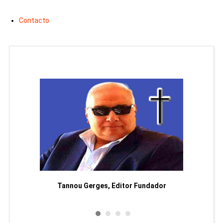
Contacto
moriam
Tannou Gerges, Editor Fundador
Rodol