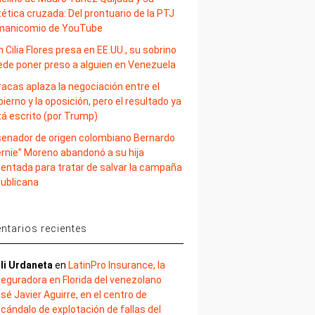
ética cruzada: Del prontuario de la PTJ
 manicomio de YouTube
 Cilia Flores presa en EE.UU., su sobrino
ede poner preso a alguien en Venezuela
acas aplaza la negociación entre el
ierno y la oposición, pero el resultado ya
tá escrito (por Trump)
 senador de origen colombiano Bernardo
ernie” Moreno abandonó a su hija
lentada para tratar de salvar la campaña
publicana
tarios recientes
li Urdaneta
en
LatinPro Insurance, la
eguradora en Florida del venezolano
sé Javier Aguirre, en el centro de
cándalo de explotación de fallas del