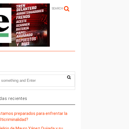
SEARCH
das recientes
stamos preparados para enfrentar la
lticriminalidad?
delirio de Mauro Yánez Quijada y su