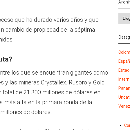
Arch
Archi
roceso que ha durado varios años y que
un cambio de propiedad de la séptima
Categ
nidos.
Colom
uta?
Espa
Estad
ntre los que se encuentran gigantes como
Inter
es y las mineras Crystallex, Rusoro y Gold
Pana
 total de 21.300 millones de dólares en
Uncat
a más alta en la primera ronda de la
Venez
millones de dólares.
Co