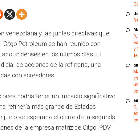
O
J
fr
M
n venezolana y las juntas directivas que
fu
ex
l Citgo Petroleum se han reunido con
y 
stadounidenses en los últimos días. El
te
dicial de acciones de la refinería, una
an
Ma
das con acreedores.
es
un
op
ones podría tener un impacto significativo
an
tima refinería más grande de Estados
Oj
an
 junio se esperaba el cierre de la segunda
co
iones de la empresa matriz de Citgo, PDV