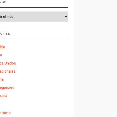
ivos
vos
orías
bia
ña
os Unidos
nacionales
má
egorized
uela
ntacto