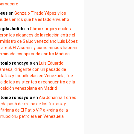
bamacare
esus
en
Gonzalo Tirado Yépez y los
audes en los que ha estado envuelto
agda Judith
en
Cómo surgió y cuáles
eron los alcances de la relación entre el
ministro de Salud venezolano Luis López
Tareck El Aissami y cómo ambos habrían
rminado conspirando contra Maduro
tonio roncayolo
en
Luis Eduardo
nresa, dirigente con un pasado de
tafas y triquiñuelas en Venezuela, fue
o de los asistentes a reencuentro de la
osición venezolana en Madrid
tonio roncayolo
en
Así Johanna Torres
eda pasó de «reina de las frutas» y
fitriona de El Patio VIP a «reina de la
rrupción» petrolera en Venezuela