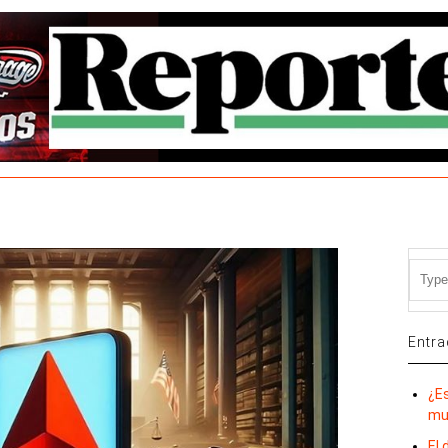
Entra
¿E
mu
El 