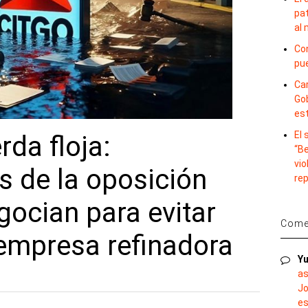
pat
al
Con
pu
Car
Gob
es
El
rda floja:
“B
vio
s de la oposición
re
ocian para evitar
Comen
 empresa refinadora
Yu
as
Jo
es