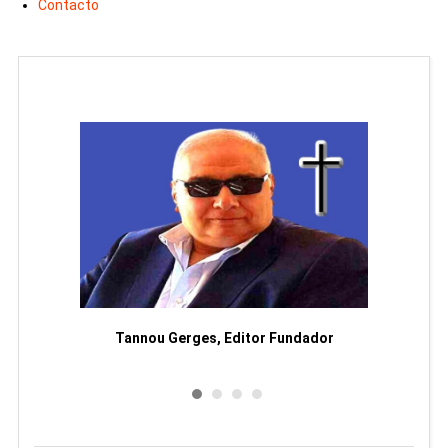
Contacto
moriam
Tannou Gerges, Editor Fundador
Rodol