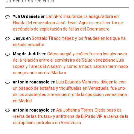
Comentarios recientes
Yuli Urdaneta
en
LatinPro Insurance, la aseguradora en
Florida del venezolano José Javier Aguirre, en el centro de
escándalo de explotación de fallas del Obamacare
Jesus
en
Gonzalo Tirado Yépez y los fraudes en los que ha
estado envuelto
Magda Judith
en
Cómo surgió y cuáles fueron los alcances
de la relación entre el exministro de Salud venezolano Luis
López y Tareck El Aissami y cómo ambos habrían terminado
conspirando contra Maduro
antonio roncayolo
en
Luis Eduardo Manresa, dirigente con
un pasado de estafas y triquiñuelas en Venezuela, fue uno
de los asistentes a reencuentro de la oposición venezolana
en Madrid
antonio roncayolo
en
Así Johanna Torres Ojeda pasó de
«reina de las frutas» y anfitriona de El Patio VIP a «reina de la
corrupción» petrolera en Venezuela