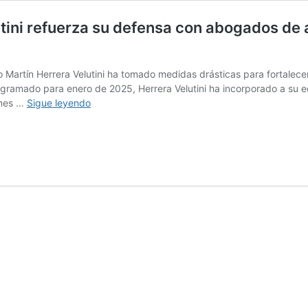
ini refuerza su defensa con abogados de al
 Martín Herrera Velutini ha tomado medidas drásticas para fortalece
programado para enero de 2025, Herrera Velutini ha incorporado a su 
Banquero
ones …
Sigue leyendo
venezolano
Julio
Herrera
Velutini
refuerza
su
defensa
con
abogados
de
alto
perfil
en
juicio