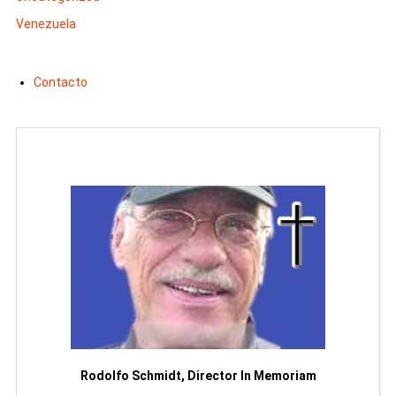
Venezuela
Contacto
Man
or
Rodolfo Schmidt, Director In Memoriam